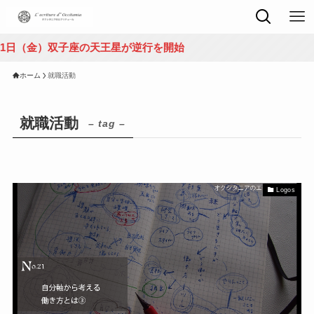
（金）双子座の天王星が逆行を開始
ホーム
就職活動
就職活動
– tag –
Logos