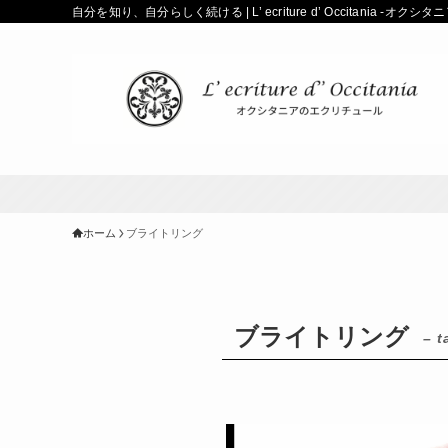
自分を知り、自分らしく続ける | L’ ecriture d’ Occitania -オ
ホーム
ブライトリング
ブライトリング
– t