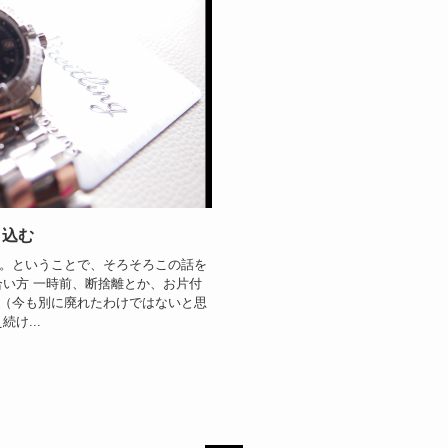
き込む
。ということで、そろそろこの話を
合い方 一時前、断捨離とか、お片付
（今も別に廃れたわけではないと思
け...