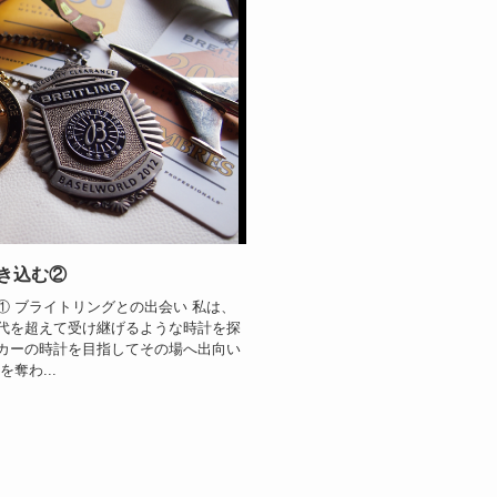
き込む②
 ブライトリングとの出会い 私は、
代を超えて受け継げるような時計を探
カーの時計を目指してその場へ出向い
奪わ...