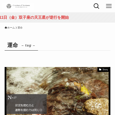
日（金）双子座の天王星が逆行を開始
ホーム
運命
運命
– tag –
Story