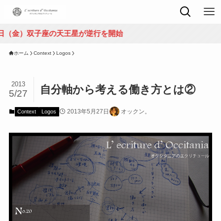
双子座の天王星が逆行を開始
ホーム
Context
Logos
2013
自分軸から考える働き方とは②
5/27
2013年5月27日
オックン。
Context
Logos